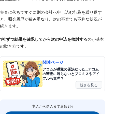
審査に落ちてすぐに別の会社へ申し込む行為を繰り返す
と、照会履歴が積み重なり、次の審査でも不利な状況が
続きます。
1社ずつ結果を確認してから次の申込を検討する
のが基本
の動き方です。
関連ページ
アコムが瞬殺の否決だった…アコム
の審査に通らないとプロミスやアイ
フルも無理？
続きを見る
申込から借入まで最短3分