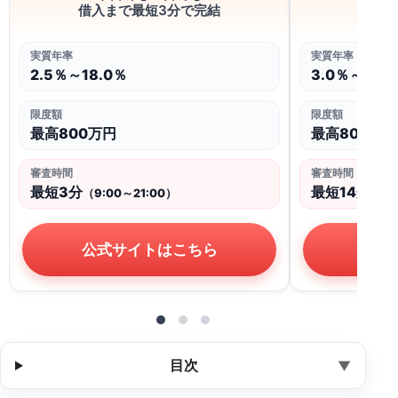
最
借入まで最短3分で完結
実質年率
実質年率
3.0％～18.
2.5％～18.0％
限度額
限度額
最高800万円
最高800万円
審査時間
審査時間
最短14分
最短3分
（9:
（9:00～21:00）
公式
公式サイトはこちら
目次