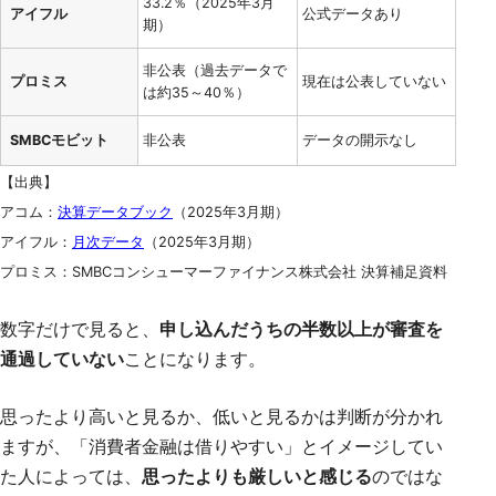
33.2％（2025年3月
アイフル
公式データあり
期）
非公表（過去データで
プロミス
現在は公表していない
は約35～40％）
SMBCモビット
非公表
データの開示なし
【出典】
アコム：
決算データブック
（2025年3月期）
アイフル：
月次データ
（2025年3月期）
プロミス：SMBCコンシューマーファイナンス株式会社 決算補足資料
数字だけで見ると、
申し込んだうちの半数以上が審査を
通過していない
ことになります。
思ったより高いと見るか、低いと見るかは判断が分かれ
ますが、「消費者金融は借りやすい」とイメージしてい
た人によっては、
思ったよりも厳しいと感じる
のではな