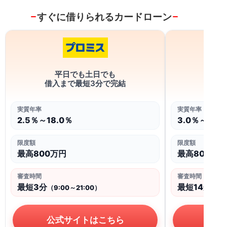
すぐに借りられるカードローン
借
平日でも土日でも
最
借入まで最短3分で完結
実質年率
実質年率
3.0％～18.
2.5％～18.0％
限度額
限度額
最高800万円
最高800万円
審査時間
審査時間
最短14分
最短3分
（9:
（9:00～21:00）
公式
公式サイトはこちら