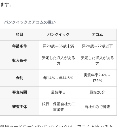
ます。
バンクイックとアコムの違い
項目
バンクイック
アコム
年齢条件
満20歳～65歳未満
満20歳～72歳以下
安定した収入がある
安定した収入がある
収入条件
方
方
実質年率2.4％～
金利
年1.4％～年14.6％
17.9％
審査時間
最短即日
最短20分
銀行＋保証会社の二
審査主体
自社のみで審査
重審査
銀行カードローンのバンクイックは、アコムと比べると